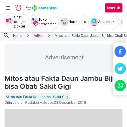
Masuk
Chat
Toko
dengan
Homecare
Asuransiku
Kesehatan
Dokter
search
Home
Artikel
Mitos atau Fakta Daun Jambu Biji bisa Obati Sa
Mitos atau Fakta Daun Jambu Biji
bisa Obati Sakit Gigi
Mitos dan Fakta Kesehatan
Sakit Gigi
Ditinjau oleh
Redaksi Halodoc
08 Desember 2018