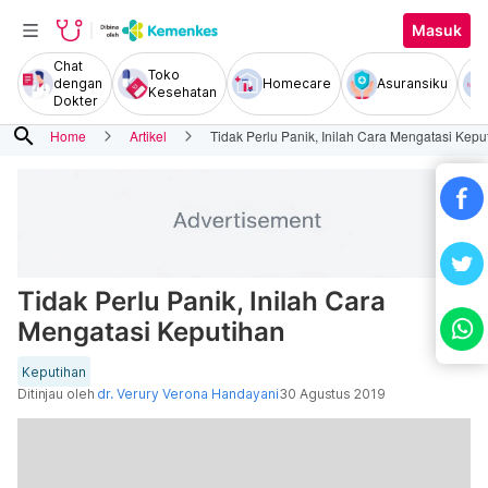
Masuk
Chat
Toko
dengan
Homecare
Asuransiku
Kesehatan
Dokter
search
Home
Artikel
Tidak Perlu Panik, Inilah Cara Mengatasi Kepu
Tidak Perlu Panik, Inilah Cara
Mengatasi Keputihan
Keputihan
Ditinjau oleh
dr. Verury Verona Handayani
30 Agustus 2019