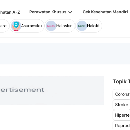
keyboard_arrow_down
keybo
Perawatan Khusus
Cek Kesehatan Mandiri
hatan A-Z
are
Asuransiku
Haloskin
Halofit
Topik T
Coronav
Stroke
Hiperte
Reprod