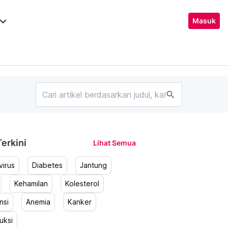
ard_arrow_down
Masuk
search
erkini
Lihat Semua
irus
Diabetes
Jantung
Kehamilan
Kolesterol
nsi
Anemia
Kanker
uksi