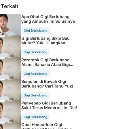
 Terkait
Apa Obat Gigi Berlubang
yang Ampuh? Ini Solusinya
Gigi Berlubang
Gigi Berlubang Bikin Bau
Mulut? Yuk, Hilangkan
Segera!
Gigi Berlubang
Perontok Gigi Berlubang
Alami: Rahasia Atasi Gigi
Sakit
Gigi Berlubang
Benjolan di Bawah Gigi
Berlubang? Cari Tahu Yuk!
Gigi Berlubang
Penyebab Gigi Berlubang
Sakit Terus Menerus, Ini Dia!
Gigi Berlubang
Obat Hancurkan Gigi