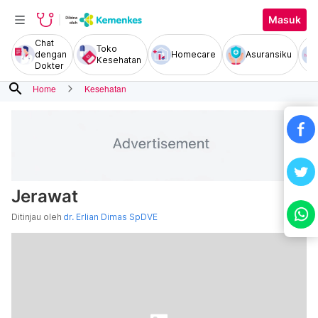
Masuk
Chat
Toko
dengan
Homecare
Asuransiku
Kesehatan
Dokter
search
Home
Kesehatan
Jerawat
Ditinjau oleh
dr. Erlian Dimas SpDVE