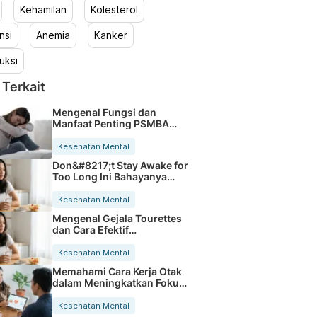
Kehamilan
Kolesterol
nsi
Anemia
Kanker
uksi
 Terkait
Mengenal Fungsi dan
Manfaat Penting PSMBA
Bagi Kesehatan
Kesehatan Mental
Don&#8217;t Stay Awake for
Too Long Ini Bahayanya
bagi Kesehatan
Kesehatan Mental
Mengenal Gejala Tourettes
dan Cara Efektif
Mengatasinya
Kesehatan Mental
Memahami Cara Kerja Otak
dalam Meningkatkan Fokus
Harian
Kesehatan Mental