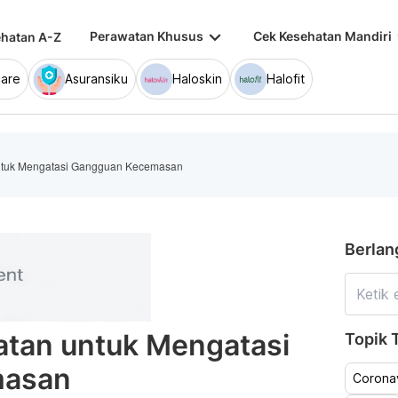
keyboard_arrow_down
keybo
Perawatan Khusus
Cek Kesehatan Mandiri
hatan A-Z
are
Asuransiku
Haloskin
Halofit
untuk Mengatasi Gangguan Kecemasan
Berlan
atan untuk Mengatasi
Topik T
masan
Coronav