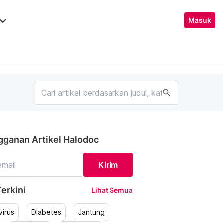
ard_arrow_down
Masuk
search
gganan Artikel Halodoc
Kirim
erkini
Lihat Semua
irus
Diabetes
Jantung