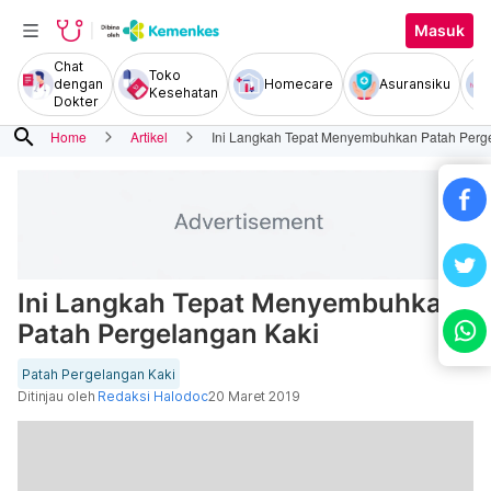
Masuk
Chat
Toko
dengan
Homecare
Asuransiku
Kesehatan
Dokter
search
Home
Artikel
Ini Langkah Tepat Menyembuhkan Patah Perg
Ini Langkah Tepat Menyembuhkan
Patah Pergelangan Kaki
Patah Pergelangan Kaki
Ditinjau oleh
Redaksi Halodoc
20 Maret 2019