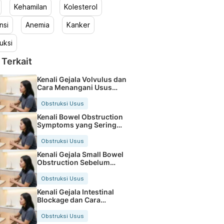
Kehamilan
Kolesterol
nsi
Anemia
Kanker
uksi
 Terkait
Kenali Gejala Volvulus dan
Cara Menangani Usus
Terlilit
Obstruksi Usus
Kenali Bowel Obstruction
Symptoms yang Sering
Diabaikan
Obstruksi Usus
Kenali Gejala Small Bowel
Obstruction Sebelum
Terlambat
Obstruksi Usus
Kenali Gejala Intestinal
Blockage dan Cara
Mengatasinya
Obstruksi Usus