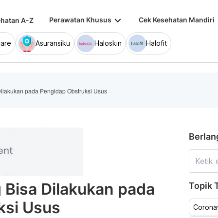
keyboard_arrow_down
keybo
Perawatan Khusus
Cek Kesehatan Mandiri
hatan A-Z
are
Asuransiku
Haloskin
Halofit
ilakukan pada Pengidap Obstruksi Usus
Berlan
 Bisa Dilakukan pada
Topik T
ksi Usus
Coronav