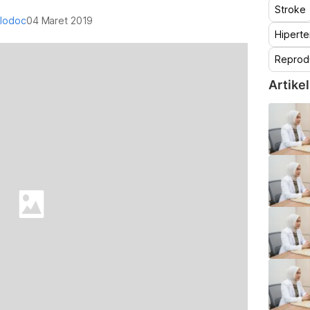
Stroke
alodoc
04 Maret 2019
Hiperte
Reprod
Artikel