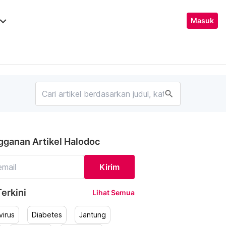
ard_arrow_down
Masuk
search
gganan Artikel Halodoc
Kirim
erkini
Lihat Semua
irus
Diabetes
Jantung