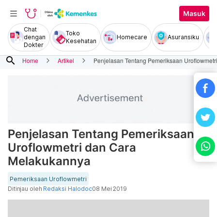
Masuk
Chat
Toko
dengan
Homecare
Asuransiku
Kesehatan
Dokter
search
Home
Artikel
Penjelasan Tentang Pemeriksaan Uroflowmetr
Penjelasan Tentang Pemeriksaan
Uroflowmetri dan Cara
Melakukannya
Pemeriksaan Uroflowmetri
Ditinjau oleh
Redaksi Halodoc
08 Mei 2019