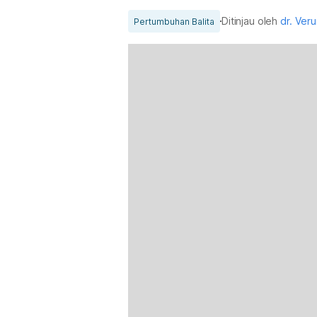
Ditinjau oleh
dr. Ver
Pertumbuhan Balita