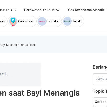
keyboard_arrow_down
keybo
Perawatan Khusus
Cek Kesehatan Mandiri
hatan A-Z
are
Asuransiku
Haloskin
Halofit
 Bayi Menangis Tanpa Henti
Berlan
en saat Bayi Menangis
Topik T
Coronav