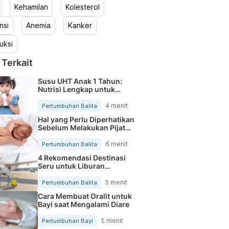
Kehamilan
Kolesterol
nsi
Anemia
Kanker
uksi
 Terkait
Susu UHT Anak 1 Tahun:
Nutrisi Lengkap untuk
Perkembangan Optimal
4 menit
Pertumbuhan Balita
Hal yang Perlu Diperhatikan
Sebelum Melakukan Pijat
Bayi
6 menit
Pertumbuhan Balita
4 Rekomendasi Destinasi
Seru untuk Liburan
bersama Balita
5 menit
Pertumbuhan Balita
Cara Membuat Oralit untuk
Bayi saat Mengalami Diare
5 menit
Pertumbuhan Bayi