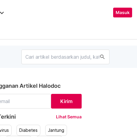
ard_arrow_down
Masuk
search
gganan Artikel Halodoc
Kirim
erkini
Lihat Semua
irus
Diabetes
Jantung