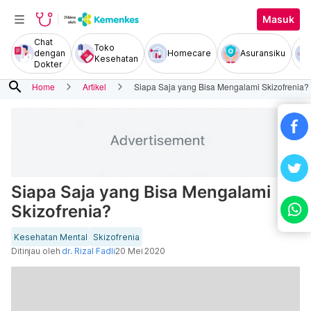
Masuk
Chat
Toko
dengan
Homecare
Asuransiku
Kesehatan
Dokter
search
Home
Artikel
Siapa Saja yang Bisa Mengalami Skizofrenia?
Siapa Saja yang Bisa Mengalami
Skizofrenia?
Kesehatan Mental
Skizofrenia
Ditinjau oleh
dr. Rizal Fadli
20 Mei 2020