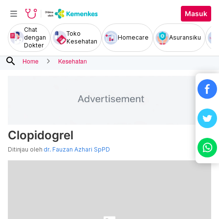
Masuk
Chat
Toko
dengan
Homecare
Asuransiku
Kesehatan
Dokter
search
Home
Kesehatan
Clopidogrel
Ditinjau oleh
dr. Fauzan Azhari SpPD