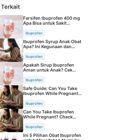
 Terkait
Farsifen Ibuprofen 400 mg
Apa Bisa untuk Sakit
Kepala?
Ibuprofen
Ibuprofen Syrup Anak Obat
Apa? Ini Kegunaan dan
Dosisnya
Ibuprofen
Apakah Sirup Ibuprofen
Aman untuk Anak? Cek
Dosisnya
Ibuprofen
Safe Guide: Can You Take
Ibuprofen While Pregnant
Today
Ibuprofen
Can You Take Ibuprofen
While Pregnant? Check
Safety Tips
Ibuprofen
Ini 5 Pilihan Obat Ibuprofen