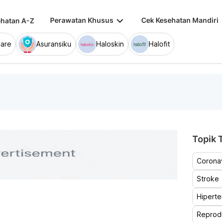
keyboard_arrow_down
keybo
Perawatan Khusus
Cek Kesehatan Mandiri
hatan A-Z
are
Asuransiku
Haloskin
Halofit
Topik T
Coronav
Stroke
Hiperte
Reprod