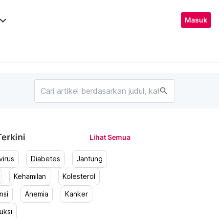
ard_arrow_down
Masuk
search
erkini
Lihat Semua
irus
Diabetes
Jantung
Kehamilan
Kolesterol
nsi
Anemia
Kanker
uksi