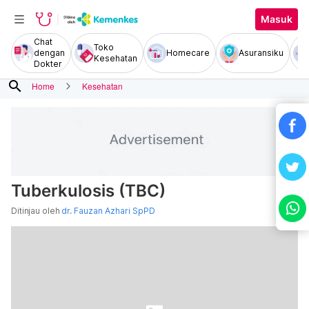
Masuk
Chat
Toko
dengan
Homecare
Asuransiku
Kesehatan
Dokter
search
Home
Kesehatan
Tuberkulosis (TBC)
Ditinjau oleh
dr. Fauzan Azhari SpPD