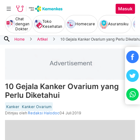
Masuk
Chat
Toko
dengan
Homecare
Asuransiku
Kesehatan
Dokter
search
Home
Artikel
10 Gejala Kanker Ovarium yang Perlu Diketah
10 Gejala Kanker Ovarium yang
Perlu Diketahui
Kanker
Kanker Ovarium
Ditinjau oleh
Redaksi Halodoc
04 Juli 2019