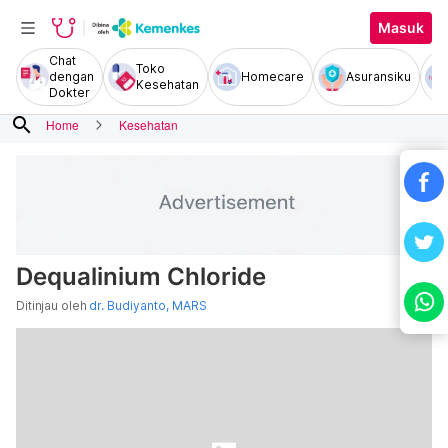
Masuk
Chat
Toko
dengan
Homecare
Asuransiku
Kesehatan
Dokter
search
Home
Kesehatan
Dequalinium Chloride
Ditinjau oleh
dr. Budiyanto, MARS