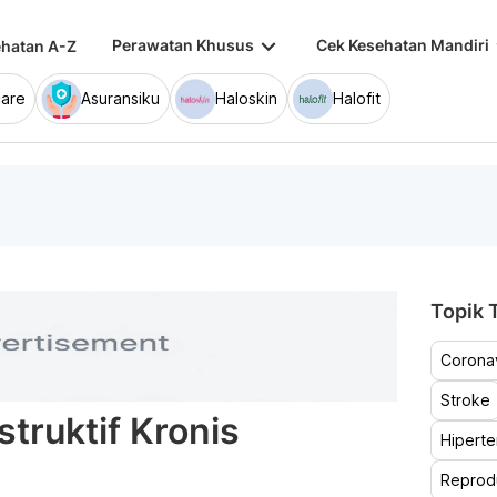
keyboard_arrow_down
keybo
Perawatan Khusus
Cek Kesehatan Mandiri
hatan A-Z
are
Asuransiku
Haloskin
Halofit
Topik T
Coronav
Stroke
truktif Kronis
Hiperte
Reprod