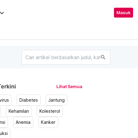
ard_arrow_down
Masuk
search
erkini
Lihat Semua
irus
Diabetes
Jantung
Kehamilan
Kolesterol
nsi
Anemia
Kanker
uksi