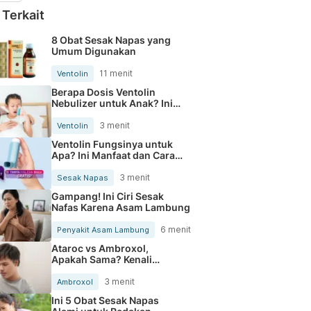
 Terkait
8 Obat Sesak Napas yang
Umum Digunakan
11 menit
Ventolin
Berapa Dosis Ventolin
Nebulizer untuk Anak? Ini
Panduan Lengkapnya
3 menit
Ventolin
Ventolin Fungsinya untuk
Apa? Ini Manfaat dan Cara
Kerjanya
3 menit
Sesak Napas
Gampang! Ini Ciri Sesak
Nafas Karena Asam Lambung
6 menit
Penyakit Asam Lambung
Ataroc vs Ambroxol,
Apakah Sama? Kenali
Perbedaannya
3 menit
Ambroxol
Ini 5 Obat Sesak Napas