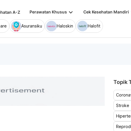
keyboard_arrow_down
keybo
Perawatan Khusus
Cek Kesehatan Mandiri
hatan A-Z
are
Asuransiku
Haloskin
Halofit
Topik T
Coronav
Stroke
Hiperte
Reprod