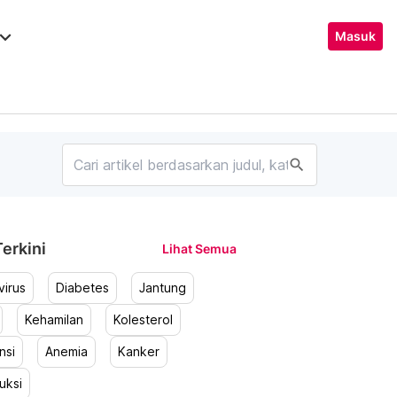
ard_arrow_down
Masuk
search
erkini
Lihat Semua
irus
Diabetes
Jantung
Kehamilan
Kolesterol
nsi
Anemia
Kanker
uksi