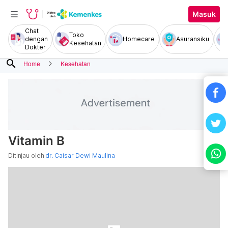
Masuk
Chat
Toko
dengan
Homecare
Asuransiku
Kesehatan
Dokter
search
Home
Kesehatan
Vitamin B
Ditinjau oleh
dr. Caisar Dewi Maulina