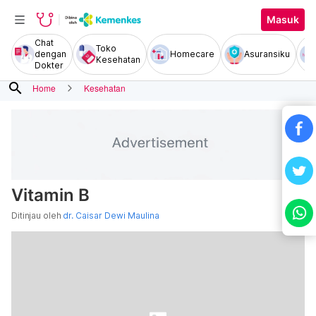
Masuk
Chat
Toko
dengan
Homecare
Asuransiku
Kesehatan
Dokter
search
Home
Kesehatan
Vitamin B
Ditinjau oleh
dr. Caisar Dewi Maulina