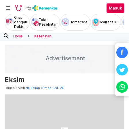
Masuk
Chat
Toko
dengan
Homecare
Asuransiku
Kesehatan
Dokter
search
Home
Kesehatan
Eksim
Ditinjau oleh
dr. Erlian Dimas SpDVE